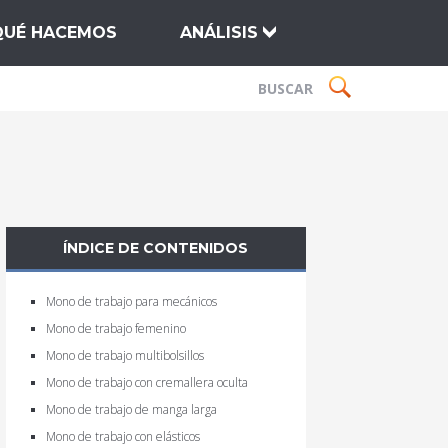
QUÉ HACEMOS
ANÁLISIS
ÍNDICE DE CONTENIDOS
Mono de trabajo para mecánicos
Mono de trabajo femenino
Mono de trabajo multibolsillos
Mono de trabajo con cremallera oculta
Mono de trabajo de manga larga
Mono de trabajo con elásticos