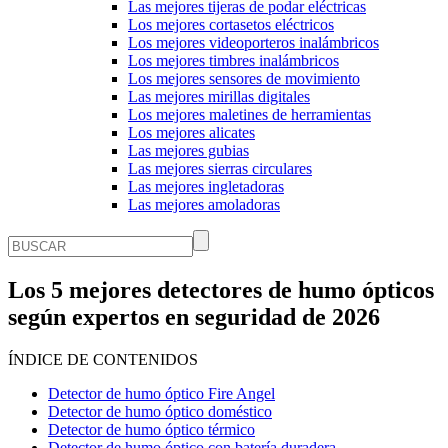
Las mejores tijeras de podar eléctricas
Los mejores cortasetos eléctricos
Los mejores videoporteros inalámbricos
Los mejores timbres inalámbricos
Los mejores sensores de movimiento
Las mejores mirillas digitales
Los mejores maletines de herramientas
Los mejores alicates
Las mejores gubias
Las mejores sierras circulares
Las mejores ingletadoras
Las mejores amoladoras
Los 5 mejores detectores de humo ópticos
según expertos en seguridad de 2026
ÍNDICE DE CONTENIDOS
Detector de humo óptico Fire Angel
Detector de humo óptico doméstico
Detector de humo óptico térmico
Detector de humo óptico con batería duradera