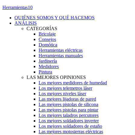
Herramientas10
QUIÉNES SOMOS Y QUÉ HACEMOS
ANÁLISIS
CATEGORÍAS
Bricolaje
Consejos
Domótica
Herramientas eléctricas
Herramientas manuales
Jardinería
Medidores
Pintura
LAS MEJORES OPINIONES
Los mejores medidores de humedad
Los mejores telemetros láser
Los mejores niveles láser
Las mejores lijadoras de pared
Las mejores pistolas de silicona
Las mejores pistolas para pintar
Los mejores taladros percutores
Los mejores soldadores inverter
Los mejores soldadores de estaño
Las mejores motosierras eléctricas