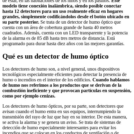
de estar, en las habitaciones de los niños y en los pasillos.
Este
modelo tiene conexión inalámbrica, siendo posible conectar
hasta 12 detectores para un uso realmente eficaz en hogares
grandes, simplemente codificándolos desde el botón ubicado en
su parte posterior.
Se trata de un detector de humo óptico que
cuenta con un área de cobertura grande de hasta 40 metros
cuadrados. Además, cuenta con un LED transparente y la potencia
de la alarma es de 85 dB hasta tres metros de distancia. Está
programado para durar hasta diez años con las mejores garantías.
Qué es un detector de humo óptico
Los detectores de humo son, a nivel general, unos dispositivos
tecnológicos especialmente eficientes para detectar la presencia de
humo o incendios en el interior de los edificios.
Cuando hablamos
de humo nos referimos a los productos que se derivan de la
combustión ineficiente y que provocan partículas en suspensión,
como por ejemplo cenizas.
Los detectores de humo ópticos, por su parte, son detectores que
avisan cuando el humo entra en sus equipos, interrumpiendo la
transmisión del rayo de luz que hay en su interior. De esta manera,
se activa la alarma y se genera un aviso. Se trata de sistemas de
detección de humo especialmente interesantes para evitar los
incendios que se colocan en los conductos de ventilación o de