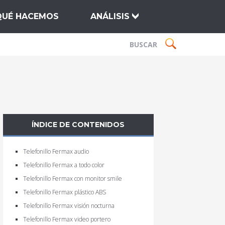
QUÉ HACEMOS
ANÁLISIS
ÍNDICE DE CONTENIDOS
Telefonillo Fermax audio
Telefonillo Fermax a todo color
Telefonillo Fermax con monitor smile
Telefonillo Fermax plástico ABS
Telefonillo Fermax visión nocturna
Telefonillo Fermax video portero