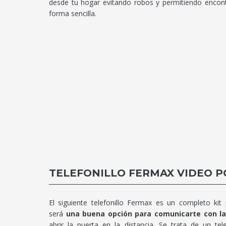
desde tu hogar evitando robos y permitiendo encontr
forma sencilla.
TELEFONILLO FERMAX VIDEO 
El siguiente telefonillo Fermax es un completo ki
será
una buena opción para comunicarte con la 
abrir la puerta en la distancia. Se trata de un te